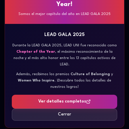
Year!
Somos el mejor capítulo del año en LEAD GALA 2025
LEAD GALA 2025
Organización Estudiantil
Durante la LEAD GALA 2025, LEAD UNI fue reconocido como
LEAD UNI
Chapter of the Year
, el máximo reconocimiento de la
noche y el más alto honor entre los 13 capítulos activos de
LEAD.
Formando líderes para transformar el futuro a través de
Además, recibimos los premios
Culture of Belonging
y
excelencia académica, desarrollo profesional e impacto
Women Who Inspire
. ¡Descubre todos los detalles de
social.
nuestros logros!
Ver detalles completos
Contáctanos
Cerrar
Descubre